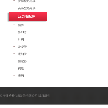
护套型热电偶
高温型热电偶
压力表配件
隔膜
冷却管
针阀
冷凝管
毛细管
阻尼器
阀组
表阀
© 宁波椿长仪表制造有限公司 版权所有