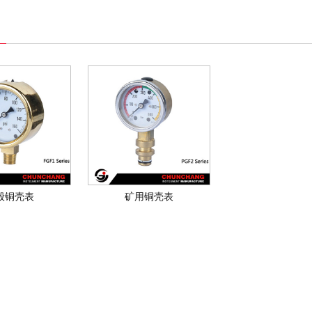
般铜壳表
矿用铜壳表