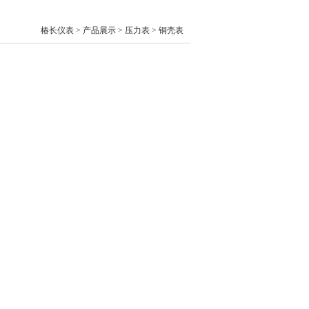
椿长仪表 > 产品展示 >
压力表 >
铜壳表