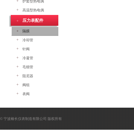
护套型热电偶
高温型热电偶
压力表配件
隔膜
冷却管
针阀
冷凝管
毛细管
阻尼器
阀组
表阀
© 宁波椿长仪表制造有限公司 版权所有