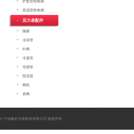
护套型热电偶
高温型热电偶
压力表配件
隔膜
冷却管
针阀
冷凝管
毛细管
阻尼器
阀组
表阀
© 宁波椿长仪表制造有限公司 版权所有