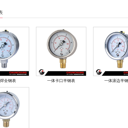
表
焊全钢表
一体卡口半钢表
一体滚边半