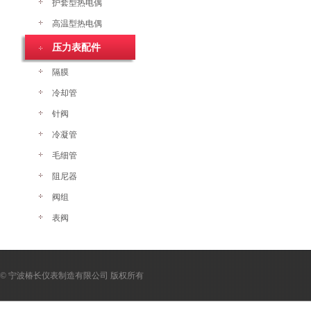
护套型热电偶
高温型热电偶
压力表配件
隔膜
冷却管
针阀
冷凝管
毛细管
阻尼器
阀组
表阀
© 宁波椿长仪表制造有限公司 版权所有