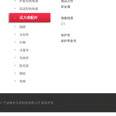
护套型热电偶
感温元件
双金属
高温型热电偶
压力表配件
测量精度
2.5
隔膜
冷却管
保护管
探杆带套管
针阀
冷凝管
毛细管
阻尼器
阀组
表阀
© 宁波椿长仪表制造有限公司 版权所有