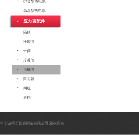
护套型热电偶
高温型热电偶
压力表配件
隔膜
冷却管
针阀
冷凝管
毛细管
阻尼器
阀组
表阀
© 宁波椿长仪表制造有限公司 版权所有