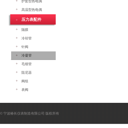
护套型热电偶
高温型热电偶
压力表配件
隔膜
冷却管
针阀
冷凝管
毛细管
阻尼器
阀组
表阀
© 宁波椿长仪表制造有限公司 版权所有