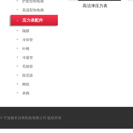
护套型热电偶
高洁净压力表
高温型热电偶
压力表配件
隔膜
冷却管
针阀
冷凝管
毛细管
阻尼器
阀组
表阀
© 宁波椿长仪表制造有限公司 版权所有