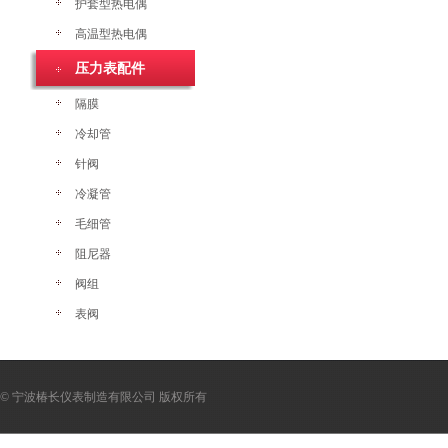
护套型热电偶
高温型热电偶
压力表配件
隔膜
冷却管
针阀
冷凝管
毛细管
阻尼器
阀组
表阀
© 宁波椿长仪表制造有限公司 版权所有