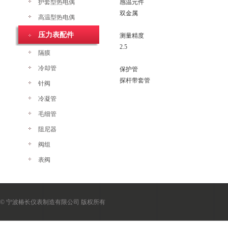
护套型热电偶
感温元件
双金属
高温型热电偶
压力表配件
测量精度
2.5
隔膜
冷却管
保护管
探杆带套管
针阀
冷凝管
毛细管
阻尼器
阀组
表阀
© 宁波椿长仪表制造有限公司 版权所有