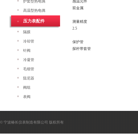
护套型热电偶
感温元件
双金属
高温型热电偶
压力表配件
测量精度
2.5
隔膜
冷却管
保护管
探杆带套管
针阀
冷凝管
毛细管
阻尼器
阀组
表阀
© 宁波椿长仪表制造有限公司 版权所有