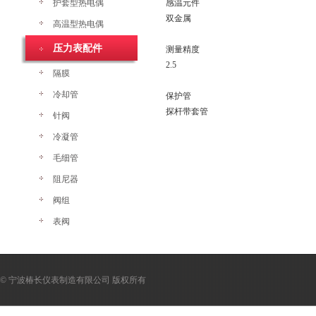
护套型热电偶
感温元件
双金属
高温型热电偶
压力表配件
测量精度
2.5
隔膜
冷却管
保护管
探杆带套管
针阀
冷凝管
毛细管
阻尼器
阀组
表阀
© 宁波椿长仪表制造有限公司 版权所有