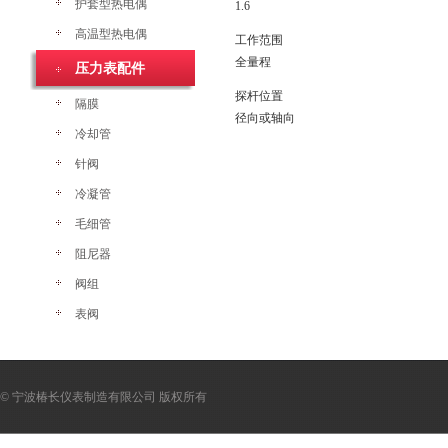
护套型热电偶
1.6
高温型热电偶
工作范围
全量程
压力表配件
探杆位置
隔膜
径向或轴向
冷却管
针阀
冷凝管
毛细管
阻尼器
阀组
表阀
© 宁波椿长仪表制造有限公司 版权所有