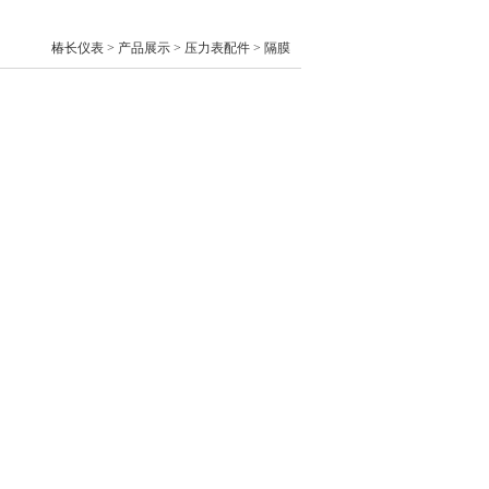
椿长仪表 > 产品展示 >
压力表配件
>
隔膜