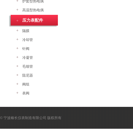
护套型热电偶
高温型热电偶
压力表配件
隔膜
冷却管
针阀
冷凝管
毛细管
阻尼器
阀组
表阀
© 宁波椿长仪表制造有限公司 版权所有