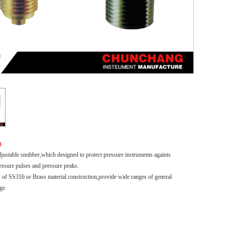
n
djustable snubber,which designed to protect pressure instruments againts
ressure pulses and pressure peaks.
 of SS316 or Brass material construction,provide wide ranges of general
ge.